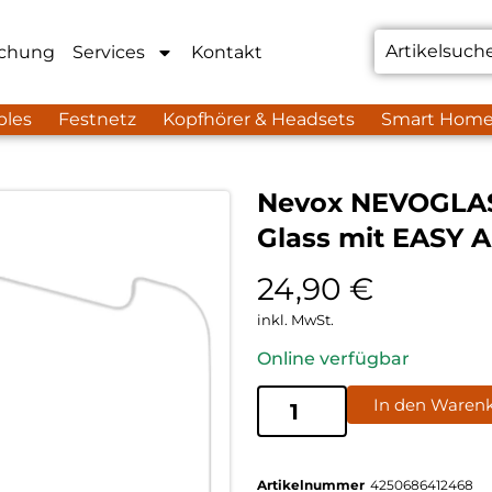
chung
Services
Kontakt
bles
Festnetz
Kopfhörer & Headsets
Smart Hom
Nevox NEVOGLASS
Glass mit EASY 
24,90
€
inkl. MwSt.
Online verfügbar
In den Waren
Artikelnummer
4250686412468