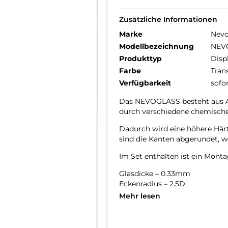
Zusätzliche Informationen
Marke
Nev
Modellbezeichnung
NEV
Produkttyp
Disp
Farbe
Tran
Verfügbarkeit
sofo
Das NEVOGLASS besteht aus AG
durch verschiedene chemische
Dadurch wird eine höhere Härte
sind die Kanten abgerundet, wo
Im Set enthalten ist ein Monta
Glasdicke – 0.33mm
Eckenradius – 2.5D
Material Art Crystal Klar
Mehr lesen