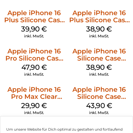
Apple iPhone 16
Apple iPhone 16
Plus Silicone Case
Plus Silicone Case
MagSafe Plum
MagSafe Denim
39,90
€
38,90
€
inkl. MwSt.
inkl. MwSt.
Apple iPhone 16
Apple iPhone 16
Pro Silicone Case
Silicone Case
MagSafe Denim
MagSafe
47,90
€
38,90
€
Ultramarine
inkl. MwSt.
inkl. MwSt.
Apple iPhone 16
Apple iPhone 16
Pro Max Clear
Silicone Case
Case MagSafe
MagSafe Plum
29,90
€
43,90
€
Transparent
inkl. MwSt.
inkl. MwSt.
Um unsere Website für Dich optimal zu gestalten und fortlaufend