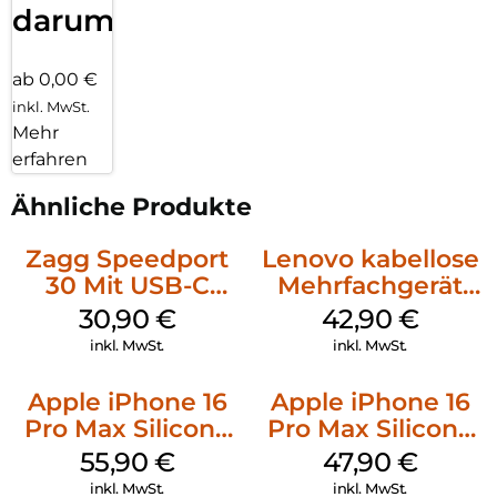
darum!
ab 0,00 €
inkl. MwSt.
Mehr
erfahren
Ähnliche Produkte
Zagg Speedport
Lenovo kabellose
30 Mit USB-C
Mehrfachgerät
Kabel Weiß
Luna Grey
30,90
€
42,90
€
inkl. MwSt.
inkl. MwSt.
Apple iPhone 16
Apple iPhone 16
Pro Max Silicone
Pro Max Silicone
Case MagSafe
Case MagSafe
55,90
€
47,90
€
Stone Gray
Black
inkl. MwSt.
inkl. MwSt.