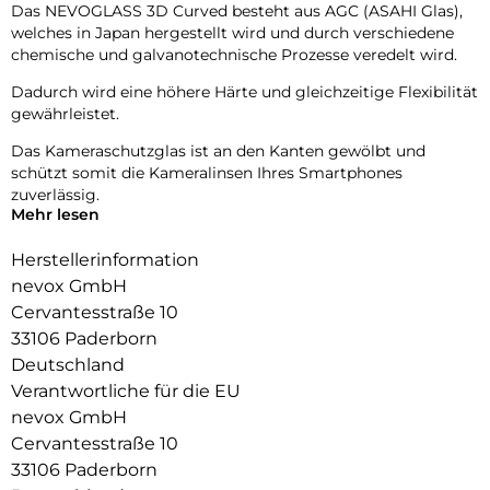
Das NEVOGLASS 3D Curved besteht aus AGC (ASAHI Glas),
welches in Japan hergestellt wird und durch verschiedene
chemische und galvanotechnische Prozesse veredelt wird.
Dadurch wird eine höhere Härte und gleichzeitige Flexibilität
gewährleistet.
Das Kameraschutzglas ist an den Kanten gewölbt und
schützt somit die Kameralinsen Ihres Smartphones
zuverlässig.
Mehr lesen
Die Fotoqualität wird nicht beeinträchtigt, zusätzlich
schützen Sie die Linsen vor Staubablagerungen in den
Herstellerinformation
Zwischenräumen.
nevox GmbH
Cervantesstraße 10
9H Härtegrad
Resistent gegen Kratzer
33106 Paderborn
Fettabweisende Beschichtung
Deutschland
Verantwortliche für die EU
nevox GmbH
Cervantesstraße 10
33106 Paderborn