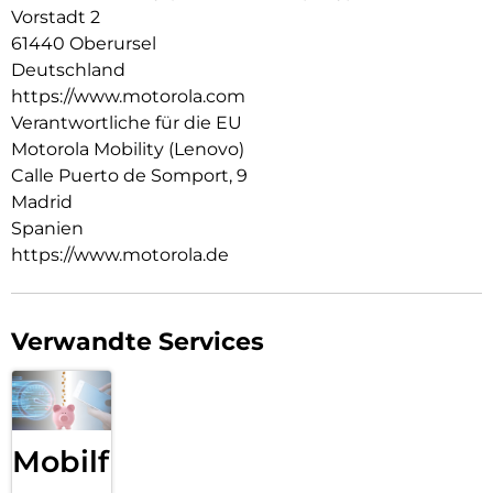
Audio über Stereo-Lautsprecher. Mit dem neuen moto g67
Vorstadt 2
erlebst du deine Kreativität in neuem Licht.
61440 Oberursel
Deutschland
https://www.motorola.com
Verantwortliche für die EU
Motorola Mobility (Lenovo)
Calle Puerto de Somport, 9
Madrid
Spanien
https://www.motorola.de
Verwandte Services
Mobilfunk