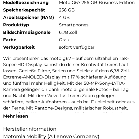
Modellbezeichnung
Moto G67 256 GB Business Edition
Speicherkapazität
256 GB
Arbeitsspeicher (RAM)
4 GB
Produkttyp
Smartphones
Bildschirmdiagonale
6,78 Zoll
Farbe
Grau
Verfügbarkeit
sofort verfügbar
Wir präsentieren das moto g67 – auf dem ultrahellen 1,5K-
Super-HD-Display kannst du deiner Kreativität freien Lauf
lassen. Genieße Filme, Serien und Spiele auf dem 6,78-Zoll-
Extreme-AMOLED-Display mit 17 % schärferer Auflösung
und fünfmal mehr Helligkeit. Mit der 50-MP-Sony-LYTIA-
Kamera gelingen dir dank moto ai geniale Fotos – bei Tag
und Nacht. Mit dem 2x verlustfreien Zoom gelingen
schärfere, hellere Aufnahmen – auch bei Dunkelheit oder aus
der Ferne. Mit Pantone-Designs, militärischer Robustheit,
sorgenfreier Wasserresistenz und 2x besserer Display-Sturz-
Mehr lesen
und Kratzfestigkeit bleibst du stylisch geschützt. Außerdem
erlebst du hohe 5G-Geschwindigkeiten, eine lange
Herstellerinformation
Akkulaufzeit mit TurboPower-Aufladen und immersives
Motorola Mobility (A Lenovo Company)