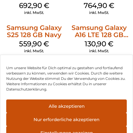
Shadow
Icyblue
692,90
€
764,90
€
inkl. MwSt.
inkl. MwSt.
Samsung Galaxy
Samsung Galaxy
S25 128 GB Navy
A16 LTE 128 GB
Black
559,90
€
130,90
€
inkl. MwSt.
inkl. MwSt.
Doro Leva L30
Doro Leva L10
Um unsere Website für Dich optimal zu gestalten und fortlaufend
Graphite/Weiß
Graphite
verbessern zu können, verwenden wir Cookies. Durch die weitere
Nutzung der Website stimmst Du der Verwendung von Cookies zu.
119,90
€
110,90
€
Weitere Informationen zu Cookies erhältst Du in unserer
inkl. MwSt.
inkl. MwSt.
Datenschutzerklärung.
Nothing Phone
Crosscall Core S5
Alle akzeptieren
(3a) Pro 256 GB
128 MB Schwarz
Grey
458,90
€
91,90
€
Nur erforderliche akzeptieren
inkl. MwSt.
inkl. MwSt.
Einstellungen anzeigen