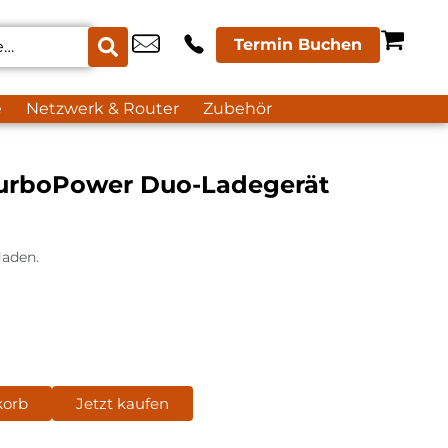
Termin Buchen
e
Netzwerk & Router
Zubehör
TurboPower Duo-Ladegerät
laden.
korb
Jetzt kaufen