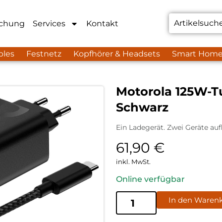
chung
Services
Kontakt
bles
Festnetz
Kopfhörer & Headsets
Smart Hom
Motorola 125W-
Schwarz
Ein Ladegerät. Zwei Geräte auf
61,90
€
inkl. MwSt.
Online verfügbar
In den Waren