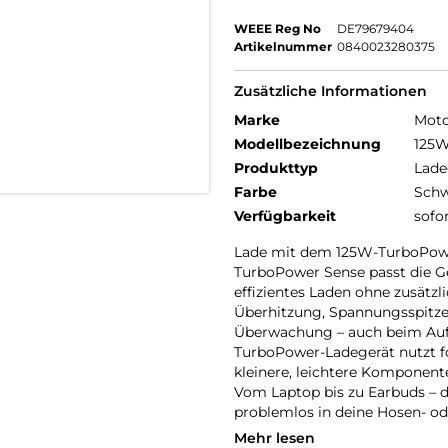
WEEE Reg No
DE79679404
Artikelnummer
0840023280375
Zusätzliche Informationen
Marke
Moto
Modellbezeichnung
125W
Produkttyp
Lade
Farbe
Schw
Verfügbarkeit
sofo
Lade mit dem 125W-TurboPower
TurboPower Sense passt die Ge
effizientes Laden ohne zusätz
Überhitzung, Spannungsspitze
Überwachung – auch beim Aufl
TurboPower-Ladegerät nutzt fo
kleinere, leichtere Komponente
Vom Laptop bis zu Earbuds – d
problemlos in deine Hosen- o
Mehr lesen