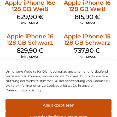
Apple iPhone 16e
Apple iPhone 16
128 GB Weiß
128 GB Weiß
629,90
€
815,90
€
inkl. MwSt.
inkl. MwSt.
Apple iPhone 16
Apple iPhone 15
128 GB Schwarz
128 GB Schwarz
829,90
€
737,90
€
inkl. MwSt.
inkl. MwSt.
Um unsere Website für Dich optimal zu gestalten und fortlaufend
verbessern zu können, verwenden wir Cookies. Durch die weitere
Nutzung der Website stimmst Du der Verwendung von Cookies zu.
Impressum
Weitere Informationen zu Cookies erhältst Du in unserer
Datenschutzerklärung.
AGB
Datenschutz
Alle akzeptieren
Vertrag widerrufen
Nur erforderliche akzeptieren