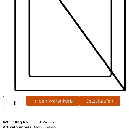
In den Warenkorb
Jetzt kaufen
WEEE Reg No
DE31624506
Artikelnummer
0840353949911