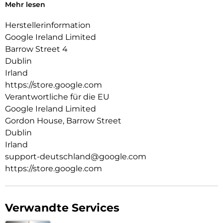
durch die Nutzung bestimmter Funktionen verringert. Die
Mehr lesen
tatsächliche Akkulaufzeit ist möglicherweise kürzer. Mit der
Zeit verwaltet die Pixel-Software die Akkuleistung, um die
Herstellerinformation
Akkugesundheit mit zunehmendem Alter des Akkus zu
Google Ireland Limited
erhalten. Unter g.co/pixel/battery tests und
Barrow Street 4
g.co/pixel/batteryhealth findest du weitere Informationen.
Dublin
Irland
https://store.google.com
Verantwortliche für die EU
Google Ireland Limited
Gordon House, Barrow Street
Dublin
Irland
support-deutschland@google.com
https://store.google.com
Verwandte Services