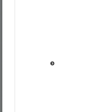
etwa 30 Minuten ist er bis zu
Pixelsnap-Magnettechnologie a
Für Fotos, bei denen es Klick
Das Google Pixel 10 verfügt 
5‑fach-Teleobjektiv und bis z
schlechten Lichtverhältnisse
Handumdrehen komplexe Bea