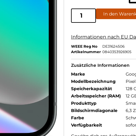
In den Waren
Informationen nach EU Da
WEEE Reg No
DE31624506
Artikelnummer
0840353926905
Zusätzliche Informationen
Marke
Goog
Modellbezeichnung
Pixel
Speicherkapazität
128 
Arbeitsspeicher (RAM)
12 G
Produkttyp
Sma
Bildschirmdiagonale
6,3 Z
Farbe
Schw
Verfügbarkeit
sofo
Gewöhn dich ans Außergewöhn