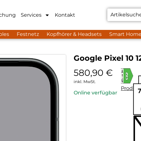
chung
Services
Kontakt
bles
Festnetz
Kopfhörer & Headsets
Smart Hom
Google Pixel 10 
580,90
€
inkl. MwSt.
Produkt
Online verfügbar