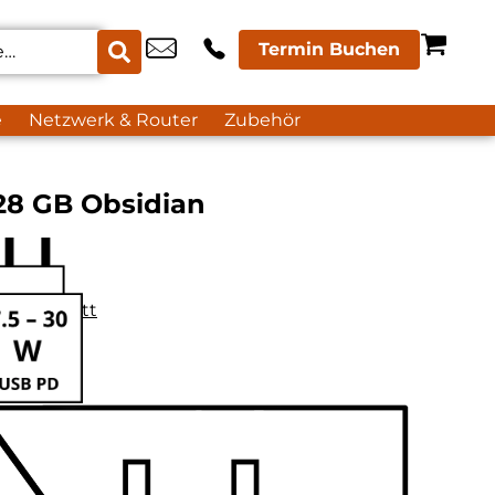
Termin Buchen
e
Netzwerk & Router
Zubehör
128 GB Obsidian
datenblatt