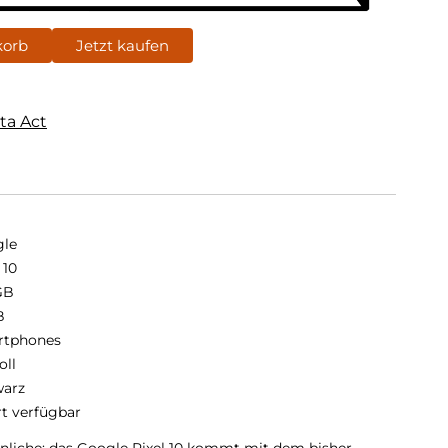
korb
Jetzt kaufen
ta Act
le
 10
GB
B
rtphones
oll
arz
rt verfügbar
liche: das Google Pixel 10 kommt mit dem bisher