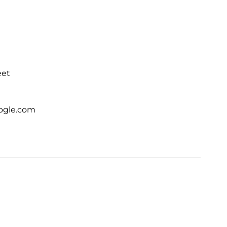
eet
ogle.com