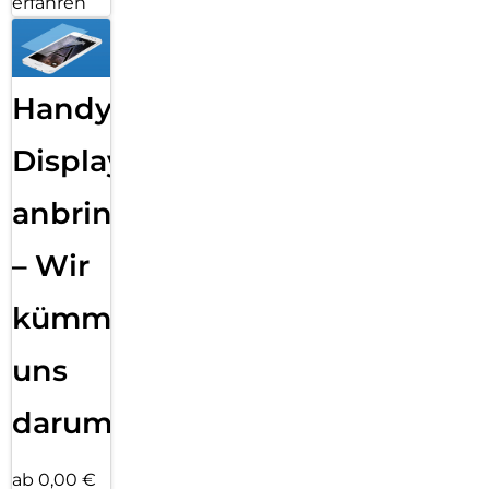
erfahren
Handy
Displayfolie
anbringen
– Wir
kümmern
uns
darum!
ab 0,00 €