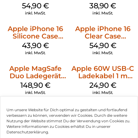
MagSafe Black
MagSafe Denim
54,90
€
38,90
€
inkl. MwSt.
inkl. MwSt.
Apple iPhone 16
Apple iPhone 16
Silicone Case
Clear Case
MagSafe Plum
MagSafe
43,90
€
54,90
€
Transparent
inkl. MwSt.
inkl. MwSt.
Apple MagSafe
Apple 60W USB-C
Duo Ladegerät
Ladekabel 1 m
Weiß
Weiß
148,90
€
24,90
€
inkl. MwSt.
inkl. MwSt.
Um unsere Website für Dich optimal zu gestalten und fortlaufend
verbessern zu können, verwenden wir Cookies. Durch die weitere
Nutzung der Website stimmst Du der Verwendung von Cookies zu.
Impressum
Weitere Informationen zu Cookies erhältst Du in unserer
Datenschutzerklärung.
AGB