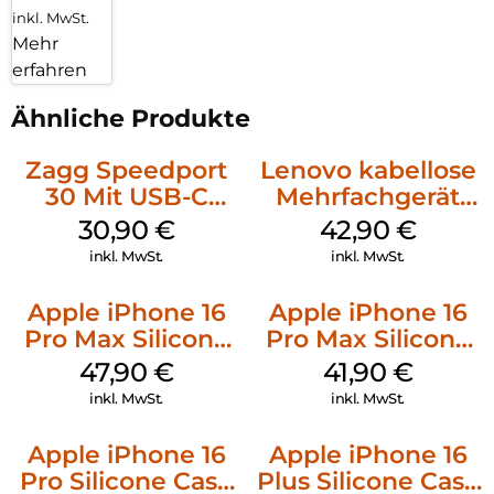
inkl. MwSt.
Mehr
erfahren
Ähnliche Produkte
Zagg Speedport
Lenovo kabellose
30 Mit USB-C
Mehrfachgerät
Kabel Weiß
Luna Grey
30,90
€
42,90
€
inkl. MwSt.
inkl. MwSt.
Apple iPhone 16
Apple iPhone 16
Pro Max Silicone
Pro Max Silicone
Case MagSafe
Case MagSafe
47,90
€
41,90
€
Black
Ultramarine
inkl. MwSt.
inkl. MwSt.
Apple iPhone 16
Apple iPhone 16
Pro Silicone Case
Plus Silicone Case