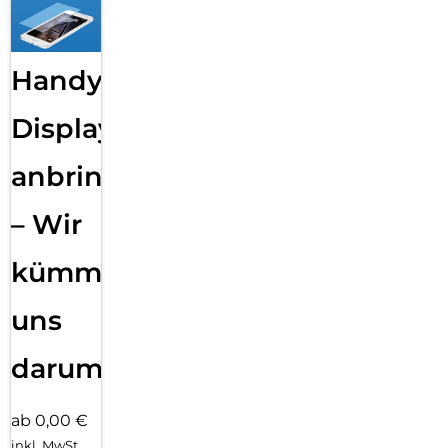
Handy
Displayfolie
anbringen
– Wir
kümmern
uns
darum!
ab 0,00 €
inkl. MwSt.