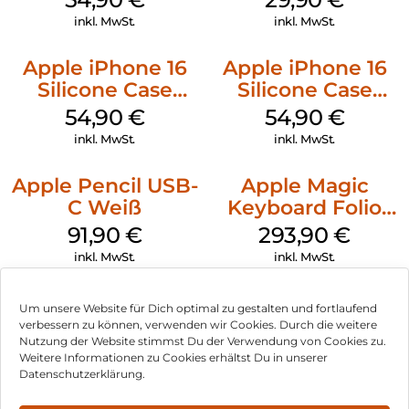
Transparent
Transparent
inkl. MwSt.
inkl. MwSt.
Apple iPhone 16
Apple iPhone 16
Silicone Case
Silicone Case
MagSafe Lake
MagSafe Black
54,90
€
54,90
€
Green
inkl. MwSt.
inkl. MwSt.
Apple Pencil USB-
Apple Magic
C Weiß
Keyboard Folio
iPad 10.9″ (10.Gen.)
91,90
€
293,90
€
Weiß
inkl. MwSt.
inkl. MwSt.
Um unsere Website für Dich optimal zu gestalten und fortlaufend
verbessern zu können, verwenden wir Cookies. Durch die weitere
Nutzung der Website stimmst Du der Verwendung von Cookies zu.
Impressum
Weitere Informationen zu Cookies erhältst Du in unserer
Datenschutzerklärung.
AGB