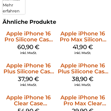
Mehr
erfahren
Ähnliche Produkte
Apple iPhone 16
Apple iPhone 16
Pro Silicone Case
Pro Max Silicone
MagSafe Stone
Case MagSafe
60,90
€
41,90
€
Gray
Ultramarine
inkl. MwSt.
inkl. MwSt.
Apple iPhone 16
Apple iPhone 16
Plus Silicone Case
Plus Silicone Case
MagSafe Lake
MagSafe Denim
37,90
€
38,90
€
Green
inkl. MwSt.
inkl. MwSt.
Apple iPhone 16
Apple iPhone 16
Clear Case
Pro Max Clear
MagSafe
Case MagSafe
54,90
€
29,90
€