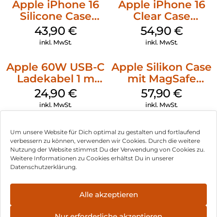
Apple iPhone 16
Apple iPhone 16
Silicone Case
Clear Case
MagSafe Plum
MagSafe
43,90
€
54,90
€
Transparent
inkl. MwSt.
inkl. MwSt.
Apple 60W USB-C
Apple Silikon Case
Ladekabel 1 m
mit MagSafe
Weiß
iPhone 14 Pro
24,90
€
57,90
€
(PRODUCT)RED
inkl. MwSt.
inkl. MwSt.
Um unsere Website für Dich optimal zu gestalten und fortlaufend
verbessern zu können, verwenden wir Cookies. Durch die weitere
Nutzung der Website stimmst Du der Verwendung von Cookies zu.
Impressum
Weitere Informationen zu Cookies erhältst Du in unserer
Datenschutzerklärung.
AGB
Datenschutz
Alle akzeptieren
Vertrag widerrufen
Nur erforderliche akzeptieren