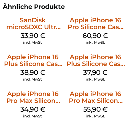
Ähnliche Produkte
SanDisk
Apple iPhone 16
microSDXC Ultra
Pro Silicone Case
128 GB + Adapter
MagSafe Stone
33,90
€
60,90
€
Mobile
Gray
inkl. MwSt.
inkl. MwSt.
Apple iPhone 16
Apple iPhone 16
Plus Silicone Case
Plus Silicone Case
MagSafe Denim
MagSafe Lake
38,90
€
37,90
€
Green
inkl. MwSt.
inkl. MwSt.
Apple iPhone 16
Apple iPhone 16
Pro Max Silicone
Pro Max Silicone
Case MagSafe
Case MagSafe
34,90
€
55,90
€
Denim
Stone Gray
inkl. MwSt.
inkl. MwSt.