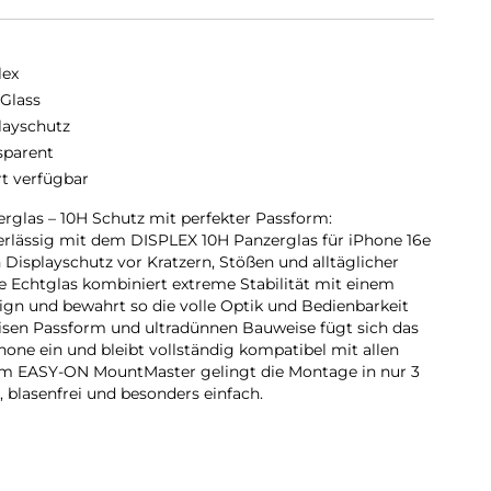
lex
 Glass
layschutz
sparent
rt verfügbar
erglas – 10H Schutz mit perfekter Passform:
rlässig mit dem DISPLEX 10H Panzerglas für iPhone 16e
n Displayschutz vor Kratzern, Stößen und alltäglicher
 Echtglas kombiniert extreme Stabilität mit einem
sign und bewahrt so die volle Optik und Bedienbarkeit
zisen Passform und ultradünnen Bauweise fügt sich das
hone ein und bleibt vollständig kompatibel mit allen
em EASY-ON MountMaster gelingt die Montage in nur 3
 blasenfrei und besonders einfach.
Extrem stark. Ultradünn. Perfekt geschützt:
r iPhone 16e / 17e bietet maximalen Displayschutz und
ls klassisches 9H Saphirglas. Es schützt zuverlässig vor