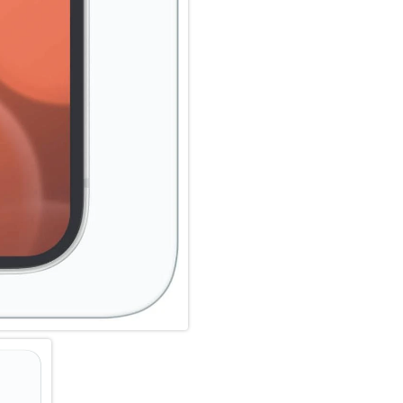
Kratzern, Brüchen und Stößen 
stoßabsorbierende Struktur erh
Fertigung bis auf 0,05 mm pas
bleibt dabei ultradünn, sodass
Nutzung mit allen gängigen Hü
Anti-Fingerprint – Sauber. Klar
Die integrierte Anti-Fingerpr
Fingerabdrücke, Fett und Schm
sich dauerhaft glatt und reakt
bzw. Haptic Touch sowie Finge
Splitterschutz – Maximale Siche
Für zusätzliche Sicherheit sor
speziellen Verbundstruktur spl
bleibt stabil in einem Stück. 
Panzerglas kann nach einem St
Hochleistungs-Silikon – Perfekt
Abgerundet wird das System dur
Haftung auf verschiedensten Di
langlebigen Sitz ohne Blasenbi
Displays. Farben bleiben inten
deines Bildschirms wird nicht 