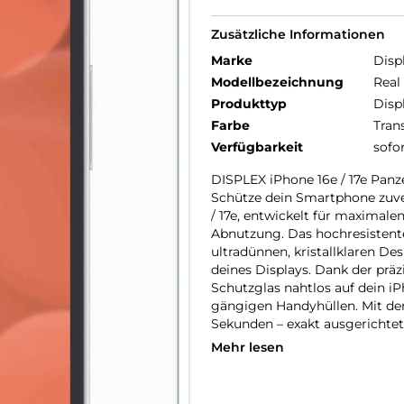
Zusätzliche Informationen
Marke
Disp
Modellbezeichnung
Real
Produkttyp
Disp
Farbe
Tran
Verfügbarkeit
sofo
DISPLEX iPhone 16e / 17e Panz
Schütze dein Smartphone zuve
/ 17e, entwickelt für maximale
Abnutzung. Das hochresistente
ultradünnen, kristallklaren De
deines Displays. Dank der prä
Schutzglas nahtlos auf dein iP
gängigen Handyhüllen. Mit d
Sekunden – exakt ausgerichtet,
Mehr lesen
iPhone 16e / 17e Panzerglas – 
Das DISPLEX 10H Panzerglas fü
ist sogar widerstandsfähiger a