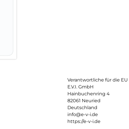
jeder Nutzung.
EASY-ON MountMaster – In 3 S
Mit dem EASY-ON MountMaster 
Panzerglases so einfach wie ni
vormontiert, sodass du es nur 
ansaugen lassen, abnehmen – u
perfekt, blasenfrei und exakt a
Montagehilfe sorgt dabei für e
verhindert ein Verrutschen. Da
garantiert auch ohne Erfahrun
Verantwortliche für die EU
E.V.I. GmbH
Hainbuchenring 4
82061 Neuried
Deutschland
info@e-v-i.de
https://e-v-i.de