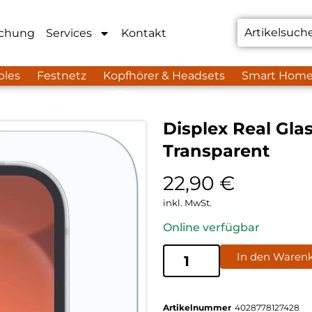
chung
Services
Kontakt
bles
Festnetz
Kopfhörer & Headsets
Smart Hom
Displex Real Gla
Transparent
22,90
€
inkl. MwSt.
Online verfügbar
In den Waren
Artikelnummer
4028778127428