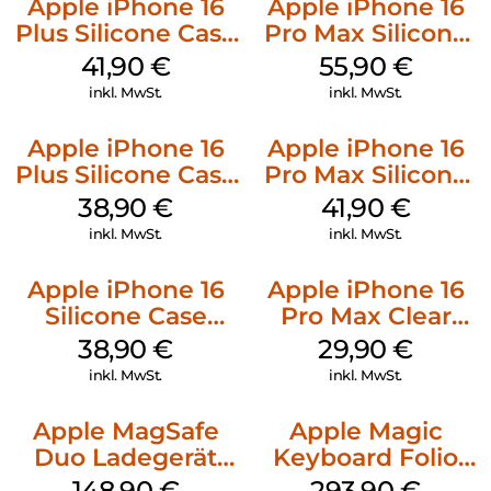
Apple iPhone 16
Apple iPhone 16
Plus Silicone Case
Pro Max Silicone
MagSafe Stone
Case MagSafe
41,90
€
55,90
€
Gray
Stone Gray
inkl. MwSt.
inkl. MwSt.
Apple iPhone 16
Apple iPhone 16
Plus Silicone Case
Pro Max Silicone
MagSafe Denim
Case MagSafe
38,90
€
41,90
€
Ultramarine
inkl. MwSt.
inkl. MwSt.
Apple iPhone 16
Apple iPhone 16
Silicone Case
Pro Max Clear
MagSafe
Case MagSafe
38,90
€
29,90
€
Ultramarine
Transparent
inkl. MwSt.
inkl. MwSt.
Apple MagSafe
Apple Magic
Duo Ladegerät
Keyboard Folio
Weiß
iPad 10.9″ (10.Gen.)
148,90
€
293,90
€