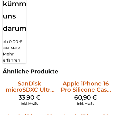
kümmern
uns
darum!
ab 0,00 €
inkl. MwSt.
Mehr
erfahren
Ähnliche Produkte
SanDisk
Apple iPhone 16
microSDXC Ultra
Pro Silicone Case
128 GB + Adapter
MagSafe Stone
33,90
€
60,90
€
Mobile
Gray
inkl. MwSt.
inkl. MwSt.