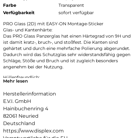
Farbe
Transparent
Verfügbarkeit
sofort verfügbar
PRO Glass (2D) mit EASY-ON Montage-Sticker
Glas- und Kantenhärte:
Das PRO Glass Panzerglas hat einen Härtegrad von 9H und
ist damit kratz-, bruch-, und stoßfest. Die Kanten sind
gehärtet und durch eine mehrfache Polierung abgerundet.
Dadurch wird das Schutzglas sehr widerstandsfähig gegen
Schläge, Stöße und Bruch und ist zugleich besonders
angenehm bei der Nutzung.
Hüllenfreundlich:
Mehr lesen
PRO Glass wird bis auf 5/100 mm genau auf die Smartphone
Konturen gefertigt und passt somit perfekt auf Ihr
Herstellerinformation
Smartphone. Außerdem ist die Schutzfolie ultradünn. Somit
E.V.I. GmbH
lassen sich alle handelsüblichen Schutzhüllen & Cases mit
der Panzerglasfolie benutzen. Durch einen kombinierten
Hainbuchenring 4
Schutz aus PRO Glass und Ihrer Lieblingshülle wird Ihr
82061 Neuried
Smartphone rundum optimal geschützt.
Deutschland
https://www.displex.com
Anti Fingerprint:
Die oberste Schicht unserer 4-Layer Technology besteht aus