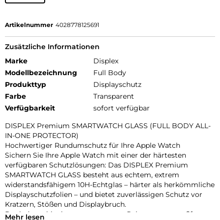
Artikelnummer
4028778125691
Zusätzliche Informationen
Marke
Displex
Modellbezeichnung
Full Body
Produkttyp
Displayschutz
Farbe
Transparent
Verfügbarkeit
sofort verfügbar
DISPLEX Premium SMARTWATCH GLASS (FULL BODY ALL-
IN-ONE PROTECTOR)
Hochwertiger Rundumschutz für Ihre Apple Watch
Sichern Sie Ihre Apple Watch mit einer der härtesten
verfügbaren Schutzlösungen: Das DISPLEX Premium
SMARTWATCH GLASS besteht aus echtem, extrem
widerstandsfähigem 10H-Echtglas – härter als herkömmliche
Displayschutzfolien – und bietet zuverlässigen Schutz vor
Kratzern, Stößen und Displaybruch.
Dank des schlanken, transparenten Rahmens aus stoßfestem
Mehr lesen