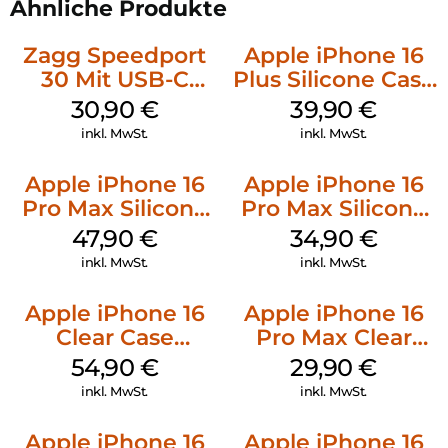
Ähnliche Produkte
Zagg Speedport
Apple iPhone 16
30 Mit USB-C
Plus Silicone Case
Kabel Weiß
MagSafe Plum
30,90
€
39,90
€
inkl. MwSt.
inkl. MwSt.
Apple iPhone 16
Apple iPhone 16
Pro Max Silicone
Pro Max Silicone
Case MagSafe
Case MagSafe
47,90
€
34,90
€
Black
Denim
inkl. MwSt.
inkl. MwSt.
Apple iPhone 16
Apple iPhone 16
Clear Case
Pro Max Clear
MagSafe
Case MagSafe
54,90
€
29,90
€
Transparent
Transparent
inkl. MwSt.
inkl. MwSt.
Apple iPhone 16
Apple iPhone 16