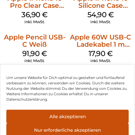
Pro Clear Case
Silicone Case
MagSafe
MagSafe Black
36,90
€
54,90
€
Transparent
inkl. MwSt.
inkl. MwSt.
Apple Pencil USB-
Apple 60W USB-C
C Weiß
Ladekabel 1 m
Weiß
91,90
€
17,90
€
inkl. MwSt.
inkl. MwSt.
Um unsere Website für Dich optimal zu gestalten und fortlaufend
verbessern zu können, verwenden wir Cookies. Durch die weitere
Nutzung der Website stimmst Du der Verwendung von Cookies zu.
Impressum
Weitere Informationen zu Cookies erhältst Du in unserer
Datenschutzerklärung.
AGB
Datenschutz
Alle akzeptieren
Vertrag widerrufen
Nur erforderliche akzeptieren