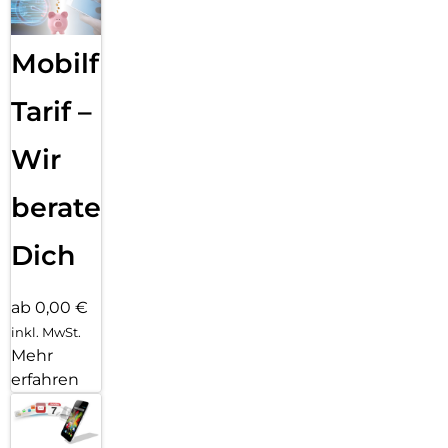
rückstandsfrei entfernbar
Erleben Sie kompromisslosen Schutz und höchste
Mobilfunk
Alltagstauglichkeit – mit der innovativen Schutzlösung von
DISPLEX.
Tarif –
Wir
beraten
Dich
ab 0,00 €
inkl. MwSt.
Mehr
erfahren