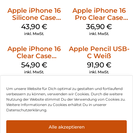
Apple iPhone 16
Apple iPhone 16
Silicone Case
Pro Clear Case
MagSafe Plum
MagSafe
43,90
€
36,90
€
Transparent
inkl. MwSt.
inkl. MwSt.
Apple iPhone 16
Apple Pencil USB-
Clear Case
C Weiß
MagSafe
54,90
€
91,90
€
Transparent
inkl. MwSt.
inkl. MwSt.
Um unsere Website für Dich optimal zu gestalten und fortlaufend
verbessern zu können, verwenden wir Cookies. Durch die weitere
Nutzung der Website stimmst Du der Verwendung von Cookies zu.
Impressum
Weitere Informationen zu Cookies erhältst Du in unserer
Datenschutzerklärung.
AGB
Datenschutz
Alle akzeptieren