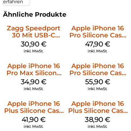
erfahren
Ähnliche Produkte
Zagg Speedport
Apple iPhone 16
30 Mit USB-C
Pro Silicone Case
Kabel Weiß
MagSafe Denim
30,90
€
47,90
€
inkl. MwSt.
inkl. MwSt.
Apple iPhone 16
Apple iPhone 16
Pro Max Silicone
Pro Silicone Case
Case MagSafe
MagSafe Stone
34,90
€
55,90
€
Denim
Gray
inkl. MwSt.
inkl. MwSt.
Apple iPhone 16
Apple iPhone 16
Plus Silicone Case
Plus Silicone Case
MagSafe Stone
MagSafe Denim
41,90
€
38,90
€
Gray
inkl. MwSt.
inkl. MwSt.