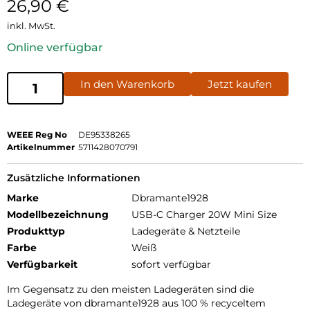
26,90
€
inkl. MwSt.
Online verfügbar
In den Warenkorb
Jetzt kaufen
WEEE Reg No
DE95338265
Artikelnummer
5711428070791
Zusätzliche Informationen
Marke
Dbramante1928
Modellbezeichnung
USB-C Charger 20W Mini Size
Produkttyp
Ladegeräte & Netzteile
Farbe
Weiß
Verfügbarkeit
sofort verfügbar
Im Gegensatz zu den meisten Ladegeräten sind die
Ladegeräte von dbramante1928 aus 100 % recyceltem