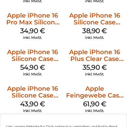
inkl. MwSt.
inkl. MwSt.
Apple iPhone 16
Apple iPhone 16
Pro Max Silicone
Silicone Case
Case MagSafe
MagSafe
34,90
€
38,90
€
Denim
Ultramarine
inkl. MwSt.
inkl. MwSt.
Apple iPhone 16
Apple iPhone 16
Silicone Case
Plus Clear Case
MagSafe Black
MagSafe
54,90
€
35,90
€
Transparent
inkl. MwSt.
inkl. MwSt.
Apple iPhone 16
Apple
Silicone Case
Feingewebe Case
MagSafe Plum
iPhone 15 Pro
43,90
€
61,90
€
MagSafe Schwarz
inkl. MwSt.
inkl. MwSt.
Um unsere Website für Dich optimal zu gestalten und fortlaufend