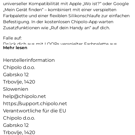
universeller Kompatibilität mit Apple „Wo ist?“ oder Google
„Mein Gerät finden“ – kombiniert mit einer verspielten
Farbpalette und einer flexiblen Silikonschlaufe zur einfachen
Befestigung. In der kostenlosen Chipolo-App warten
Zusatzfunktionen wie „Ruf dein Handy an“ auf dich.
Falle auf:
Drück dich aus mit LOOPs verspielter Farbpalette aus
Mehr lesen
Pastell- und klassischen Tönen. Bereit, deinen Stil überallhin
zu begleiten.
Herstellerinformation
Einfach aufladen:
Chipolo d.o.o.
LOOP wurde für deinen Komfort und mit Rücksicht auf den
Gabrsko 12
Planeten entwickelt – langlebig, nachhaltig und bereit, dein
Trbovlje, 1420
neuer Lieblingsbegleiter zu werden.
Slowenien
Leicht zu hören, leicht zu finden:
help@chipolo.net
Verlegte Gegenstände wiederzufinden sollte einfach sein.
https://support.chipolo.net
Der extra laute Ton und die erweiterte Reichweite von LOOP
Verantwortliche für die EU
führen dich in wenigen Sekunden zu deinen wichtigsten
Chipolo d.o.o.
Sachen.
Gabrsko 12
Kraft auf Knopfdruck:
Trbovlje, 1420