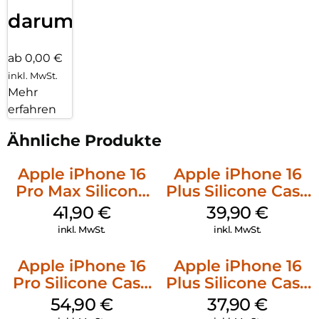
darum!
ab 0,00 €
inkl. MwSt.
Mehr
erfahren
Ähnliche Produkte
Apple iPhone 16
Apple iPhone 16
Pro Max Silicone
Plus Silicone Case
Case MagSafe
MagSafe Plum
41,90
€
39,90
€
Ultramarine
inkl. MwSt.
inkl. MwSt.
Apple iPhone 16
Apple iPhone 16
Pro Silicone Case
Plus Silicone Case
MagSafe Black
MagSafe Lake
54,90
€
37,90
€
Green