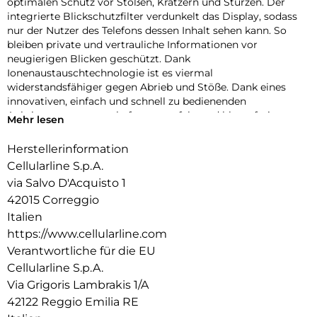
optimalen Schutz vor Stößen, Kratzern und Stürzen. Der
integrierte Blickschutzfilter verdunkelt das Display, sodass
nur der Nutzer des Telefons dessen Inhalt sehen kann. So
bleiben private und vertrauliche Informationen vor
neugierigen Blicken geschützt. Dank
Ionenaustauschtechnologie ist es viermal
widerstandsfähiger gegen Abrieb und Stöße. Dank eines
innovativen, einfach und schnell zu bedienenden
Anbringungssystems haftet es perfekt und blasenfrei.
Mehr lesen
Herstellerinformation
Cellularline S.p.A.
via Salvo D'Acquisto 1
42015 Correggio
Italien
https://www.cellularline.com
Verantwortliche für die EU
Cellularline S.p.A.
Via Grigoris Lambrakis 1/A
42122 Reggio Emilia RE