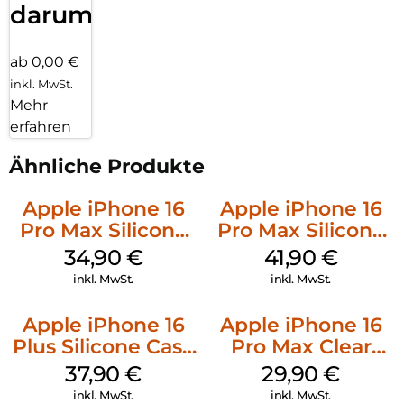
darum!
ab 0,00 €
inkl. MwSt.
Mehr
erfahren
Ähnliche Produkte
Apple iPhone 16
Apple iPhone 16
Pro Max Silicone
Pro Max Silicone
Case MagSafe
Case MagSafe
34,90
€
41,90
€
Denim
Ultramarine
inkl. MwSt.
inkl. MwSt.
Apple iPhone 16
Apple iPhone 16
Plus Silicone Case
Pro Max Clear
MagSafe Lake
Case MagSafe
37,90
€
29,90
€
Green
Transparent
inkl. MwSt.
inkl. MwSt.