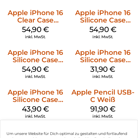
Apple iPhone 16
Apple iPhone 16
Clear Case
Silicone Case
MagSafe
MagSafe Lake
54,90
€
54,90
€
Transparent
Green
inkl. MwSt.
inkl. MwSt.
Apple iPhone 16
Apple iPhone 16
Silicone Case
Silicone Case
MagSafe Black
MagSafe Fuchsia
54,90
€
31,90
€
inkl. MwSt.
inkl. MwSt.
Apple iPhone 16
Apple Pencil USB-
Silicone Case
C Weiß
MagSafe Plum
43,90
€
91,90
€
inkl. MwSt.
inkl. MwSt.
Um unsere Website für Dich optimal zu gestalten und fortlaufend