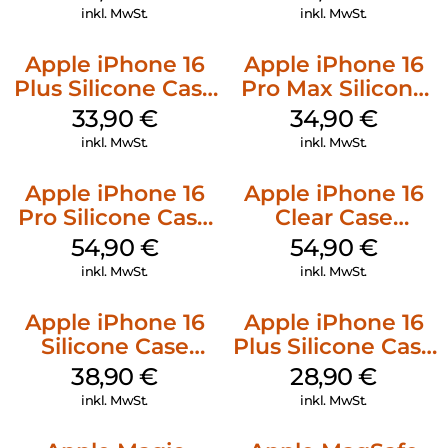
inkl. MwSt.
inkl. MwSt.
Apple iPhone 16
Apple iPhone 16
Plus Silicone Case
Pro Max Silicone
MagSafe Lake
Case MagSafe
33,90
€
34,90
€
Green
Denim
inkl. MwSt.
inkl. MwSt.
Apple iPhone 16
Apple iPhone 16
Pro Silicone Case
Clear Case
MagSafe Black
MagSafe
54,90
€
54,90
€
Transparent
inkl. MwSt.
inkl. MwSt.
Apple iPhone 16
Apple iPhone 16
Silicone Case
Plus Silicone Case
MagSafe
MagSafe Black
38,90
€
28,90
€
Ultramarine
inkl. MwSt.
inkl. MwSt.