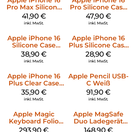
Apple iPhone 16
Apple iPhone 16
Pro Max Silicone
Pro Silicone Case
Case MagSafe
MagSafe Denim
41,90
€
47,90
€
Ultramarine
inkl. MwSt.
inkl. MwSt.
Apple iPhone 16
Apple iPhone 16
Silicone Case
Plus Silicone Case
MagSafe
MagSafe Black
38,90
€
28,90
€
Ultramarine
inkl. MwSt.
inkl. MwSt.
Apple iPhone 16
Apple Pencil USB-
Plus Clear Case
C Weiß
MagSafe
35,90
€
91,90
€
Transparent
inkl. MwSt.
inkl. MwSt.
Apple Magic
Apple MagSafe
Keyboard Folio
Duo Ladegerät
iPad 10.9″ (10.Gen.)
Weiß
293,90
€
148,90
€