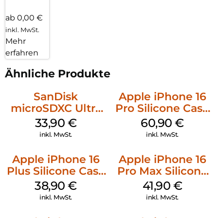
ab 0,00 €
inkl. MwSt.
Mehr
erfahren
Ähnliche Produkte
SanDisk
Apple iPhone 16
microSDXC Ultra
Pro Silicone Case
128 GB + Adapter
MagSafe Stone
33,90
€
60,90
€
Mobile
Gray
inkl. MwSt.
inkl. MwSt.
Apple iPhone 16
Apple iPhone 16
Plus Silicone Case
Pro Max Silicone
MagSafe Denim
Case MagSafe
38,90
€
41,90
€
Ultramarine
inkl. MwSt.
inkl. MwSt.