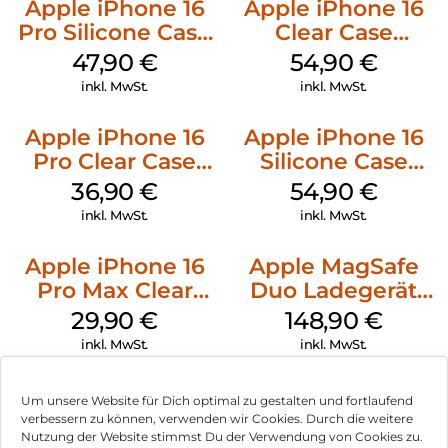
Apple iPhone 16
Apple iPhone 16
Pro Silicone Case
Clear Case
MagSafe Denim
MagSafe
47,90
€
54,90
€
Transparent
inkl. MwSt.
inkl. MwSt.
Apple iPhone 16
Apple iPhone 16
Pro Clear Case
Silicone Case
MagSafe
MagSafe Lake
36,90
€
54,90
€
Transparent
Green
inkl. MwSt.
inkl. MwSt.
Apple iPhone 16
Apple MagSafe
Pro Max Clear
Duo Ladegerät
Case MagSafe
Weiß
29,90
€
148,90
€
Transparent
inkl. MwSt.
inkl. MwSt.
Um unsere Website für Dich optimal zu gestalten und fortlaufend
verbessern zu können, verwenden wir Cookies. Durch die weitere
Nutzung der Website stimmst Du der Verwendung von Cookies zu.