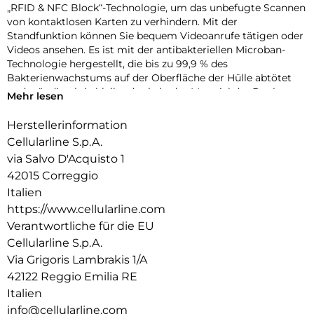
„RFID & NFC Block“-Technologie, um das unbefugte Scannen
von kontaktlosen Karten zu verhindern. Mit der
Standfunktion können Sie bequem Videoanrufe tätigen oder
Videos ansehen. Es ist mit der antibakteriellen Microban-
Technologie hergestellt, die bis zu 99,9 % des
Bakterienwachstums auf der Oberfläche der Hülle abtötet
und ständig aktiv bleibt, da sie in das Material der Book
Mehr lesen
Agenda-Hülle integriert ist.
Herstellerinformation
Cellularline S.p.A.
via Salvo D'Acquisto 1
42015 Correggio
Italien
https://www.cellularline.com
Verantwortliche für die EU
Cellularline S.p.A.
Via Grigoris Lambrakis 1/A
42122 Reggio Emilia RE
Italien
info@cellularline.com