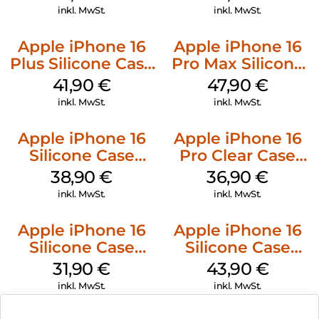
Denim
inkl. MwSt.
inkl. MwSt.
Apple iPhone 16
Apple iPhone 16
Plus Silicone Case
Pro Max Silicone
MagSafe Stone
Case MagSafe
41,90
€
47,90
€
Gray
Black
inkl. MwSt.
inkl. MwSt.
Apple iPhone 16
Apple iPhone 16
Silicone Case
Pro Clear Case
MagSafe
MagSafe
38,90
€
36,90
€
Ultramarine
Transparent
inkl. MwSt.
inkl. MwSt.
Apple iPhone 16
Apple iPhone 16
Silicone Case
Silicone Case
MagSafe Fuchsia
MagSafe Plum
31,90
€
43,90
€
inkl. MwSt.
inkl. MwSt.