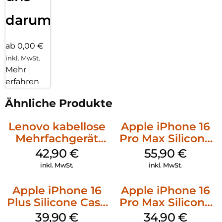
darum!
ab 0,00 €
inkl. MwSt.
Mehr
erfahren
Ähnliche Produkte
Lenovo kabellose
Apple iPhone 16
Mehrfachgerät
Pro Max Silicone
Luna Grey
Case MagSafe
42,90
€
55,90
€
Stone Gray
inkl. MwSt.
inkl. MwSt.
Apple iPhone 16
Apple iPhone 16
Plus Silicone Case
Pro Max Silicone
MagSafe Plum
Case MagSafe
39,90
€
34,90
€