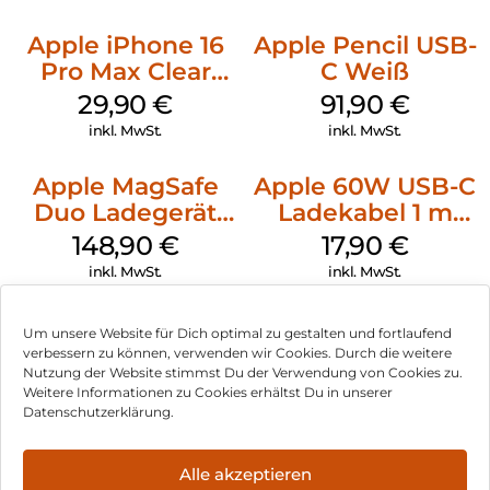
Apple iPhone 16
Apple Pencil USB-
Pro Max Clear
C Weiß
Case MagSafe
29,90
€
91,90
€
Transparent
inkl. MwSt.
inkl. MwSt.
Apple MagSafe
Apple 60W USB-C
Duo Ladegerät
Ladekabel 1 m
Weiß
Weiß
148,90
€
17,90
€
inkl. MwSt.
inkl. MwSt.
Um unsere Website für Dich optimal zu gestalten und fortlaufend
verbessern zu können, verwenden wir Cookies. Durch die weitere
Nutzung der Website stimmst Du der Verwendung von Cookies zu.
Impressum
Weitere Informationen zu Cookies erhältst Du in unserer
Datenschutzerklärung.
AGB
Datenschutz
Alle akzeptieren