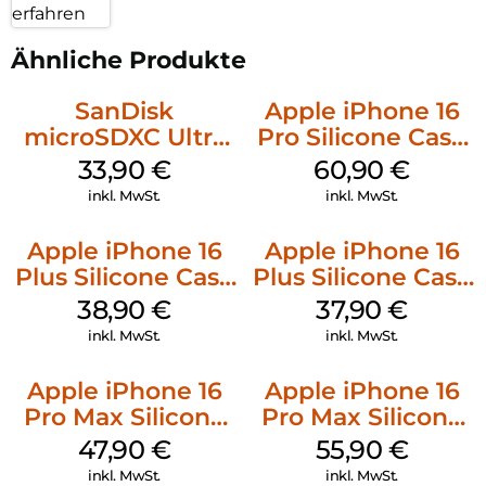
erfahren
Ähnliche Produkte
SanDisk
Apple iPhone 16
microSDXC Ultra
Pro Silicone Case
128 GB + Adapter
MagSafe Stone
33,90
€
60,90
€
Mobile
Gray
inkl. MwSt.
inkl. MwSt.
Apple iPhone 16
Apple iPhone 16
Plus Silicone Case
Plus Silicone Case
MagSafe Denim
MagSafe Lake
38,90
€
37,90
€
Green
inkl. MwSt.
inkl. MwSt.
Apple iPhone 16
Apple iPhone 16
Pro Max Silicone
Pro Max Silicone
Case MagSafe
Case MagSafe
47,90
€
55,90
€
Black
Stone Gray
inkl. MwSt.
inkl. MwSt.