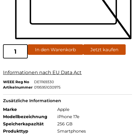
In den Warenkorb
Jetzt kaufen
Informationen nach EU Data Act
WEEE Reg No
DE11169330
Artikelnummer
0195951030975
Zusätzliche Informationen
Marke
Apple
Modellbezeichnung
iPhone 17e
Speicherkapazität
256 GB
Produkttyp
Smartphones