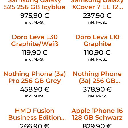
Samsung Galaxy
Samsung Galaxy
S25 256 GB Icyblue
XCover 7 EE 128
GB Black
975,90
€
237,90
€
inkl. MwSt.
inkl. MwSt.
Doro Leva L30
Doro Leva L10
Graphite/Weiß
Graphite
119,90
€
110,90
€
inkl. MwSt.
inkl. MwSt.
Nothing Phone (3a)
Nothing Phone
Pro 256 GB Grey
(3a) 256 GB
Black
458,90
€
378,90
€
inkl. MwSt.
inkl. MwSt.
HMD Fusion
Apple iPhone 16
Business Edition
128 GB Schwarz
256 GB Grey
266,90
€
829,90
€