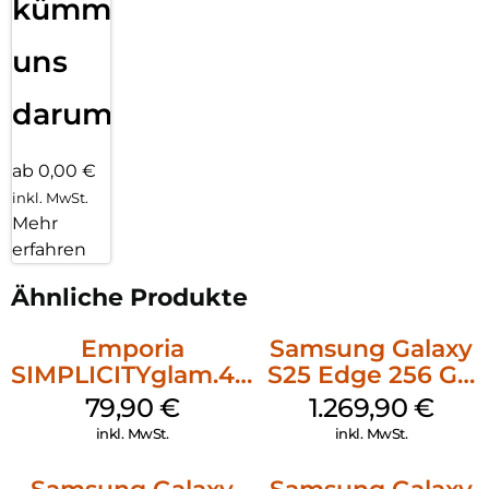
kümmern
uns
darum!
ab 0,00 €
inkl. MwSt.
Mehr
erfahren
Ähnliche Produkte
Emporia
Samsung Galaxy
SIMPLICITYglam.4G
S25 Edge 256 GB
Schwarz
Titanium Silver
79,90
€
1.269,90
€
inkl. MwSt.
inkl. MwSt.