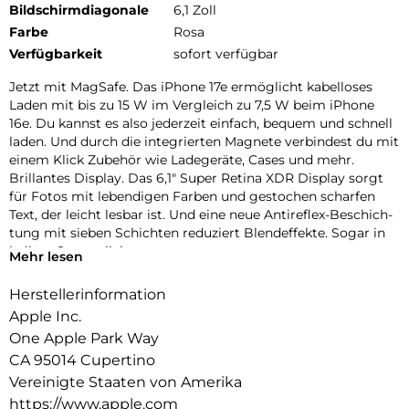
Bildschirmdiagonale
6,1 Zoll
Farbe
Rosa
Verfügbarkeit
sofort verfügbar
Jetzt mit MagSafe. Das iPhone 17e ermög­licht kabel­loses
Laden mit bis zu 15 W im Vergleich zu 7,5 W beim iPhone
16e. Du kannst es also jeder­zeit ein­fach, bequem und schnell
laden. Und durch die inte­grierten Magnete ver­bindest du mit
einem Klick Zubehör wie Lade­geräte, Cases und mehr.
Brillantes Dis­play. Das 6,1″ Super Retina XDR Dis­play sorgt
für Fotos mit leben­digen Farben und ge­stochen scharfen
Text, der leicht lesbar ist. Und eine neue Antireflex-Beschich­
tung mit sieben Schichten redu­ziert Blend­effekte. Sogar in
hellem Sonnen­licht.
Mehr lesen
Face ID. Mit Face ID kannst du dein iPhone sicher ent­
sperren, dich bei Apps anmelden und bezahlen − mit nur
Herstellerinformation
einem Blick.
Apple Inc.
ctiontaste. Die Abkürzung zu deinem Lieblings­feature. Wenn
One Apple Park Way
du die Actiontaste lange drückst, kannst du alles Mögliche
CA 95014 Cupertino
machen – aktiviere den Stummmodus, Über­setzung, visuelle
Intelligenz und mehr.
Vereinigte Staaten von Amerika
Farben. Das iPhone 17e kommt in drei tollen Farben. Wähle
https://www.apple.com