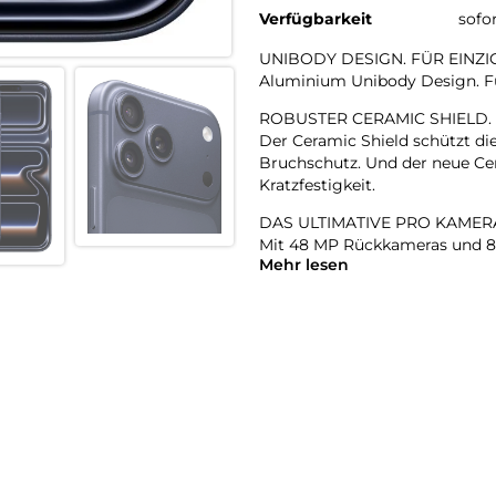
Verfügbarkeit
sofo
UNIBODY DESIGN. FÜR EINZI
Aluminium Unibody Design. Für
ROBUSTER CERAMIC SHIELD.
Der Ceramic Shield schützt di
Bruchschutz. Und der neue Cer
Kratzfestigkeit.
DAS ULTIMATIVE PRO KAMER
Mit 48 MP Rückkameras und 8x
Mehr lesen
Zoombereich, den es je bei ein
Hosentasche.
18MP CENTER STAGE FRONT
Flexible Bildausschnitte. Sma
Front- und Rückkamera und m
A19 PRO CHIP. DAMPFGEKÜHL
Der A19 Pro ist der leistungsst
Prozent höheren gleichbleibe
DIE BESTE BATTERIELAUFZEI