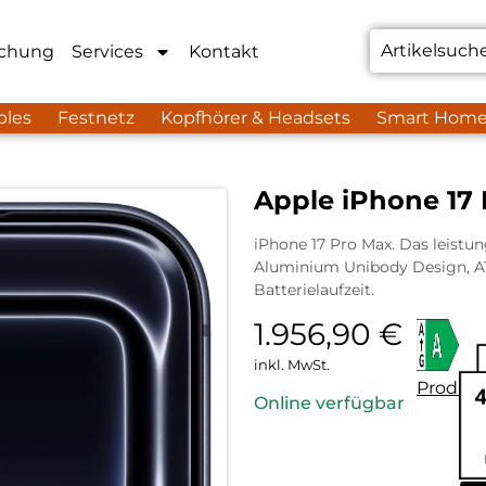
chung
Services
Kontakt
bles
Festnetz
Kopfhörer & Headsets
Smart Hom
Apple iPhone 17 
iPhone 17 Pro Max. Das leistung
Aluminium Unibody Design, A1
Batterielaufzeit.
1.956,90
€
inkl. MwSt.
Produkt
Online verfügbar