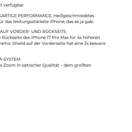
rt verfügbar
GARTIGE PERFORMANCE. Heißgeschmiedetes
 das leistungsstärkste iPhone, das es ja gab.
 AUF VORDER- UND RÜCKSEITE.
e Rückseite des iPhone 17 Pro Max für 4x höheren
amic Shield auf der Vorderseite hat eine 3x bessere
A-SYSTEM.
 Zoom in optischer Qualität – dem größten
em iPhone gab. Das ist wie 8 Pro Objektive in deiner
KAMERA.
rte Gruppenselfies, Videos mit doppelter Aufnahme von
ehr.
T. BLITZSCHNELL.
ärkste iPhone Chip, den es je gab, mit einer bis zu 40
nden Performance.
T IN EINEM IPHONE