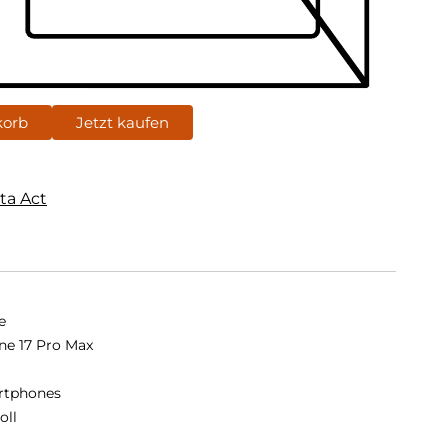
korb
Jetzt kaufen
ta Act
e
ne 17 Pro Max
rtphones
oll