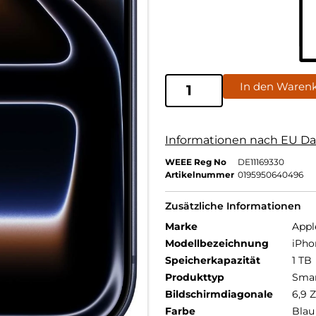
In den Waren
Informationen nach EU Da
WEEE Reg No
DE11169330
Artikelnummer
0195950640496
Zusätzliche Informationen
Marke
Appl
Modellbezeichnung
iPho
Speicherkapazität
1 TB
Produkttyp
Sma
Bildschirmdiagonale
6,9 Z
Farbe
Blau