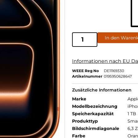
In den Waren
Informationen nach EU Da
WEEE Reg No
DE11169330
Artikelnummer
0195950628647
Zusätzliche Informationen
Marke
Appl
Modellbezeichnung
iPho
Speicherkapazität
1 TB
Produkttyp
Sma
Bildschirmdiagonale
6,3 Z
Farbe
Ora