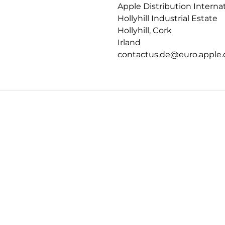
Apple Distribution Interna
Konnektivität – besonders auf 
Hollyhill Industrial Estate
PRIVATSPHÄRE.
Hollyhill, Cork
Datenschutz und Sicherheit auf
Irland
contactus.de@euro.apple