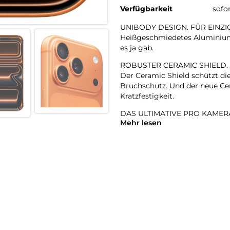
Verfügbarkeit
sofo
UNIBODY DESIGN. FÜR EINZ
Heißgeschmiedetes Aluminium 
es ja gab.
ROBUSTER CERAMIC SHIELD.
Der Ceramic Shield schützt di
Bruchschutz. Und der neue Cer
Kratzfestigkeit.
DAS ULTIMATIVE PRO KAMER
Mehr lesen
Mit 48 MP Rückkameras und 8x
Zoombereich, den es je bei ein
Hosentasche.
18MP CENTER STAGE FRONT
Flexible Bildausschnitte. Sma
Front- und Rückkamera und m
A19 PRO CHIP. DAMPFGEKÜHL
Der A19 Pro ist der leistungsst
Prozent höheren gleichbleibe