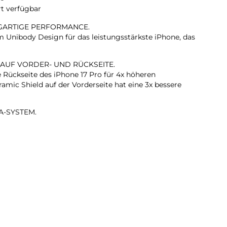
rt verfügbar
IGARTIGE PERFORMANCE.
Unibody Design für das leistungsstärkste iPhone, das
 AUF VORDER- UND RÜCKSEITE.
e Rückseite des iPhone 17 Pro für 4x höheren
amic Shield auf der Vorderseite hat eine 3x bessere
A-SYSTEM.
 Zoom in optischer Qualität – dem größten
em iPhone gab. Das ist wie 8 Pro Objektive in deiner
KAMERA.
rte Gruppenselfies, Videos mit doppelter Aufnahme von
ehr.
T. BLITZSCHNELL.
ärkste iPhone Chip, den es je gab, mit einer bis zu 40
nden Performance.