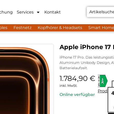
chung
Services
Kontakt
bles
Festnetz
Kopfhörer & Headsets
Smart Hom
Apple iPhone 17
iPhone 17 Pro. Das leistungsstä
Aluminium Unibody Design, A
Batterielaufzeit.
1.784,90
€
inkl. MwSt.
Produkt
Online verfügbar