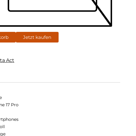
korb
Jetzt kaufen
ta Act
e
ne 17 Pro
rtphones
oll
nge