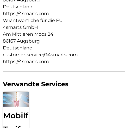
gegen Abnutzung und sorgen für eine edle Optik. Das
Deutschland
geflochtene Nylon-Gehäuse bietet zusätzlichen Schutz vor
https://4smarts.com
Knicken und Beschädigungen, ohne an Flexibilität
einzubüßen. Perfekt für den täglichen Einsatz, ob im Büro,
Verantwortliche für die EU
unterwegs oder zu Hause – dieses Kabel hält mit deinem
4smarts GmbH
Lifestyle Schritt und überzeugt durch seine Langlebigkeit
Am Mittleren Moos 24
und Premium-Qualität.
86167 Augsburg
Deutschland
customer-service@4smarts.com
https://4smarts.com
Verwandte Services
Mobilfunk