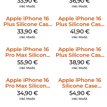
33,90
€
36,90
€
Mobile
inkl. MwSt.
inkl. MwSt.
Apple iPhone 16
Apple iPhone 16
Plus Silicone Case
Plus Silicone Case
MagSafe Lake
MagSafe Stone
33,90
€
41,90
€
Green
Gray
inkl. MwSt.
inkl. MwSt.
Apple iPhone 16
Apple iPhone 16
Pro Max Silicone
Plus Silicone Case
Case MagSafe
MagSafe Denim
55,90
€
38,90
€
Stone Gray
inkl. MwSt.
inkl. MwSt.
Apple iPhone 16
Apple iPhone 16
Pro Max Silicone
Silicone Case
Case MagSafe
MagSafe Lake
34,90
€
54,90
€
Denim
Green
inkl. MwSt.
inkl. MwSt.