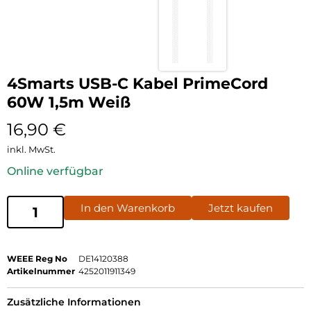
4Smarts USB-C Kabel PrimeCord
60W 1,5m Weiß
16,90
€
inkl. MwSt.
Online verfügbar
In den Warenkorb
Jetzt kaufen
WEEE Reg No
DE14120388
Artikelnummer
4252011911349
Zusätzliche Informationen