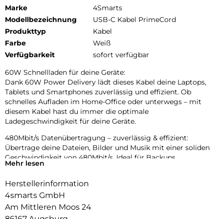
Marke
4Smarts
Modellbezeichnung
USB-C Kabel PrimeCord
Produkttyp
Kabel
Farbe
Weiß
Verfügbarkeit
sofort verfügbar
60W Schnellladen für deine Geräte:
Dank 60W Power Delivery lädt dieses Kabel deine Laptops,
Tablets und Smartphones zuverlässig und effizient. Ob
schnelles Aufladen im Home-Office oder unterwegs – mit
diesem Kabel hast du immer die optimale
Ladegeschwindigkeit für deine Geräte.
480Mbit/s Datenübertragung – zuverlässig & effizient:
Übertrage deine Dateien, Bilder und Musik mit einer soliden
Geschwindigkeit von 480Mbit/s. Ideal für Backups,
Mehr lesen
Dokumente oder Multimedia-Inhalte – zuverlässig und ohne
Verzögerungen, egal ob am Laptop oder PC.
Herstellerinformation
Langlebiges Premium-Design mit Aluminium & Nylon:
4smarts GmbH
Qualität, die du spürst: Die hochwertigen Aluminium-
Am Mittleren Moos 24
Stecker machen das Kabel besonders widerstandsfähig
86167 Augsburg