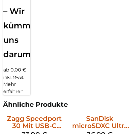
– Wir
kümmern
uns
darum!
ab 0,00 €
inkl. MwSt.
Mehr
erfahren
Ähnliche Produkte
Zagg Speedport
SanDisk
30 Mit USB-C
microSDXC Ultra
Kabel Weiß
128 GB + Adapter