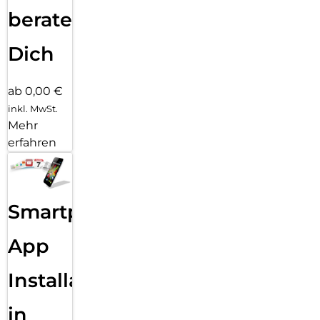
wir den Kunststoffanteil in all unseren Verpackungen soweit
beraten
dies möglich ist und unterstützen PLANT-MY-TREE bei der
Verjüngung von Wäldern, Aufforstung und beim
Dich
Waldumbau in Deutschland mit jedem verkauften X-Pro
Schutzglas mit mindestens 10 Cent.
ab 0,00 €
inkl. MwSt.
Mehr
erfahren
Smartphone
App
Installation
in