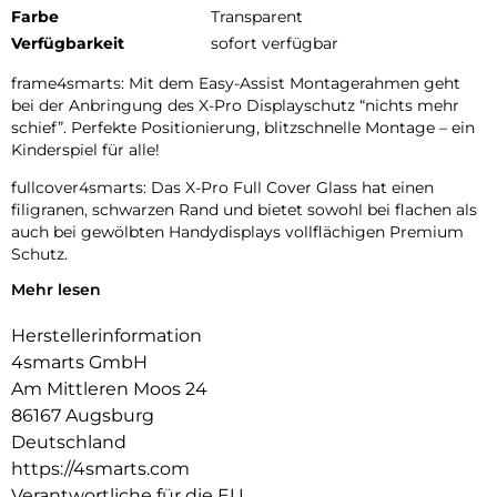
Farbe
Transparent
Verfügbarkeit
sofort verfügbar
frame4smarts: Mit dem Easy-Assist Montagerahmen geht
bei der Anbringung des X-Pro Displayschutz “nichts mehr
schief”. Perfekte Positionierung, blitzschnelle Montage – ein
Kinderspiel für alle!
fullcover4smarts: Das X-Pro Full Cover Glass hat einen
filigranen, schwarzen Rand und bietet sowohl bei flachen als
auch bei gewölbten Handydisplays vollflächigen Premium
Schutz.
Mehr lesen
quality4smarts: Spezielle Härtung und sorgfältige
Kantenbehandlung verleihen dem X-Pro Schutzglas
Herstellerinformation
hervorragende Haltbarkeit und angenehme Haptik an den
Rändern. Die oleophobe Oberfläche des Echtglases gibt
4smarts GmbH
Verschmutzungen keine Chance sich dauerhaft auf dem
Am Mittleren Moos 24
Display fest zu setzen. Die richtige Wahl für extreme
86167 Augsburg
Anforderungen auch im gewerblichen Einsatz wie. z.B.
Deutschland
Handel, Industrie, Handwerk, sowie Behörden und andere
https://4smarts.com
B2B-Projekte. Das Hochleistungsadhäsiv sorgt für
blasenfreien und festen Sitz auf dem Display und ist bei
Verantwortliche für die EU