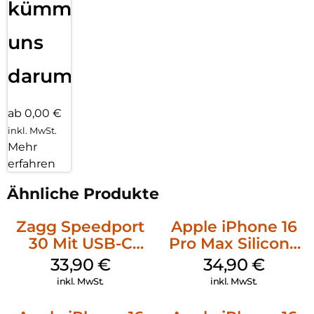
kümmern
uns
darum!
ab 0,00 €
inkl. MwSt.
Mehr
erfahren
Ähnliche Produkte
Zagg Speedport
Apple iPhone 16
30 Mit USB-C
Pro Max Silicone
Kabel Weiß
Case MagSafe
33,90
€
34,90
€
Denim
inkl. MwSt.
inkl. MwSt.