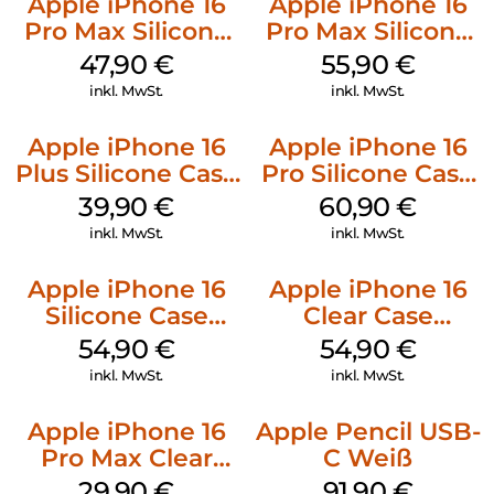
Apple iPhone 16
Apple iPhone 16
Pro Max Silicone
Pro Max Silicone
Case MagSafe
Case MagSafe
47,90
€
55,90
€
Black
Stone Gray
inkl. MwSt.
inkl. MwSt.
Apple iPhone 16
Apple iPhone 16
Plus Silicone Case
Pro Silicone Case
MagSafe Plum
MagSafe Stone
39,90
€
60,90
€
Gray
inkl. MwSt.
inkl. MwSt.
Apple iPhone 16
Apple iPhone 16
Silicone Case
Clear Case
MagSafe Lake
MagSafe
54,90
€
54,90
€
Green
Transparent
inkl. MwSt.
inkl. MwSt.
Apple iPhone 16
Apple Pencil USB-
Pro Max Clear
C Weiß
Case MagSafe
29,90
€
91,90
€