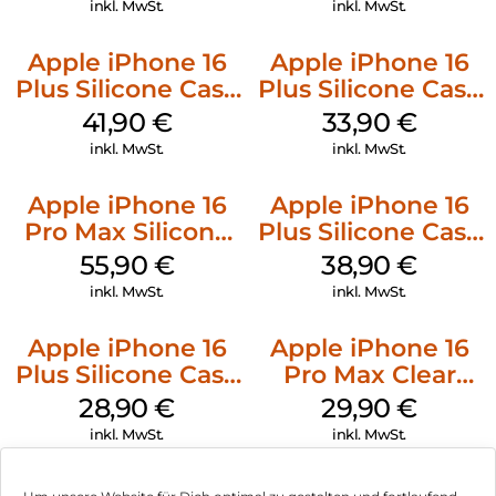
inkl. MwSt.
inkl. MwSt.
Apple iPhone 16
Apple iPhone 16
Plus Silicone Case
Plus Silicone Case
MagSafe Stone
MagSafe Lake
41,90
€
33,90
€
Gray
Green
inkl. MwSt.
inkl. MwSt.
Apple iPhone 16
Apple iPhone 16
Pro Max Silicone
Plus Silicone Case
Case MagSafe
MagSafe Denim
55,90
€
38,90
€
Stone Gray
inkl. MwSt.
inkl. MwSt.
Apple iPhone 16
Apple iPhone 16
Plus Silicone Case
Pro Max Clear
MagSafe Black
Case MagSafe
28,90
€
29,90
€
Transparent
inkl. MwSt.
inkl. MwSt.