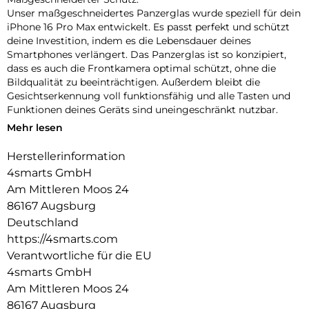
Unser maßgeschneidertes Panzerglas wurde speziell für dein
iPhone 16 Pro Max entwickelt. Es passt perfekt und schützt
deine Investition, indem es die Lebensdauer deines
Smartphones verlängert. Das Panzerglas ist so konzipiert,
dass es auch die Frontkamera optimal schützt, ohne die
Bildqualität zu beeinträchtigen. Außerdem bleibt die
Gesichtserkennung voll funktionsfähig und alle Tasten und
Funktionen deines Geräts sind uneingeschränkt nutzbar.
Mehr lesen
Einfache Montage:
Unser Second Glass ist nicht nur robust, sondern auch
Herstellerinformation
einfacher zu montieren wie eine Panzerfolie. Mit dem
4smarts GmbH
mitgelieferten Montagerahmen lässt sich das Schutzglas
exakt positionieren und dank des Reinigungssets staubfrei
Am Mittleren Moos 24
anbringen. Und wenn es Zeit ist, das Glas auszutauschen, ist
86167 Augsburg
das genauso einfach. Mit unserem Second Glas erhältst du
Deutschland
einen effektiven und benutzerfreundlichen Schutz für das
https://4smarts.com
Display deines Mobilgeräts.
Verantwortliche für die EU
Kristallklare Qualität:
4smarts GmbH
Der Displayschutz bietet nicht nur optimalen Schutz für dein
Am Mittleren Moos 24
Smartphone, sondern garantiert auch die uneingeschränkte
86167 Augsburg
Nutzung des Touchscreens. Trotz seiner Robustheit bleibt