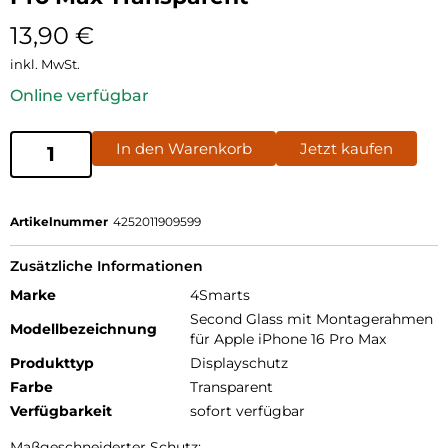
13,90
€
inkl. MwSt.
Online verfügbar
In den Warenkorb
Jetzt kaufen
Artikelnummer
4252011909599
Zusätzliche Informationen
Marke
4Smarts
Second Glass mit Montagerahmen
Modellbezeichnung
für Apple iPhone 16 Pro Max
Produkttyp
Displayschutz
Farbe
Transparent
Verfügbarkeit
sofort verfügbar
Maßgeschneiderter Schutz: