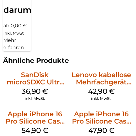
darum!
ab 0,00 €
inkl. MwSt.
Mehr
erfahren
Ähnliche Produkte
SanDisk
Lenovo kabellose
microSDXC Ultra
Mehrfachgerät
128 GB + Adapter
Luna Grey
36,90
€
42,90
€
Mobile
inkl. MwSt.
inkl. MwSt.
Apple iPhone 16
Apple iPhone 16
Pro Silicone Case
Pro Silicone Case
MagSafe Black
MagSafe Denim
54,90
€
47,90
€