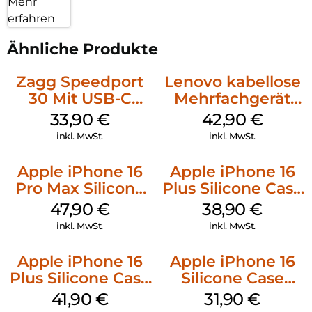
Mehr
erfahren
Ähnliche Produkte
Zagg Speedport
Lenovo kabellose
30 Mit USB-C
Mehrfachgerät
Kabel Weiß
Luna Grey
33,90
€
42,90
€
inkl. MwSt.
inkl. MwSt.
Apple iPhone 16
Apple iPhone 16
Pro Max Silicone
Plus Silicone Case
Case MagSafe
MagSafe Denim
47,90
€
38,90
€
Black
inkl. MwSt.
inkl. MwSt.
Apple iPhone 16
Apple iPhone 16
Plus Silicone Case
Silicone Case
MagSafe Stone
MagSafe Fuchsia
41,90
€
31,90
€
Gray