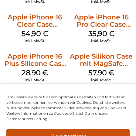
inkl. MwSt.
inkl. MwSt.
Apple iPhone 16
Apple iPhone 16
Clear Case
Pro Clear Case
MagSafe
MagSafe
54,90
€
35,90
€
Transparent
Transparent
inkl. MwSt.
inkl. MwSt.
Apple iPhone 16
Apple Silikon Case
Plus Silicone Case
mit MagSafe
MagSafe Black
iPhone 14 Pro
28,90
€
57,90
€
(PRODUCT)RED
inkl. MwSt.
inkl. MwSt.
Um unsere Website für Dich optimal zu gestalten und fortlaufend
verbessern zu können, verwenden wir Cookies. Durch die weitere
Nutzung der Website stimmst Du der Verwendung von Cookies zu.
Impressum
Weitere Informationen zu Cookies erhältst Du in unserer
Datenschutzerklärung.
AGB
Datenschutz