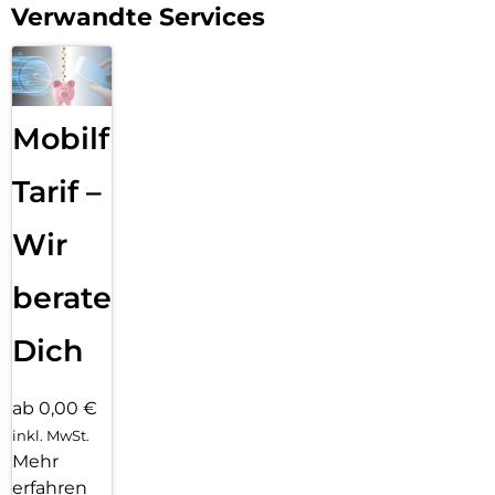
macht dein Ladegerät gleichzeitig zum praktischen
Verwandte Services
Smartphone-Ständer – im Hoch- oder Querformat. Perfekt
für Videocalls, Netflix-Sessions oder die Nutzung von Apple
StandBy als Nachttischuhr oder Info-Display. So nutzt du
Ladezeit effektiv – auch ohne Handy in der Hand.
Überall einsetzbar – weltweit kompatibel:
Mobilfunk
Egal ob Geschäftsreise, Roadtrip oder Urlaub: Dieses
Ladegerät funktioniert in über 90 Ländern. Mit
Tarif –
austauschbaren EU- und US-Steckern sowie universeller
Spannungserkennung bist du unabhängig von lokalen
Wir
Standards und immer einsatzbereit – ganz ohne zusätzliche
Adapter oder Ladegeräte im Gepäck.
beraten
Dich
ab 0,00 €
inkl. MwSt.
Mehr
erfahren