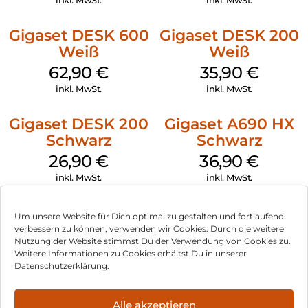
Gigaset DESK 600
Gigaset DESK 200
Weiß
Weiß
62,90
€
35,90
€
inkl. MwSt.
inkl. MwSt.
Gigaset DESK 200
Gigaset A690 HX
Schwarz
Schwarz
26,90
€
36,90
€
inkl. MwSt.
inkl. MwSt.
Um unsere Website für Dich optimal zu gestalten und fortlaufend
verbessern zu können, verwenden wir Cookies. Durch die weitere
Nutzung der Website stimmst Du der Verwendung von Cookies zu.
Impressum
Weitere Informationen zu Cookies erhältst Du in unserer
Datenschutzerklärung.
AGB
Datenschutz
Alle akzeptieren