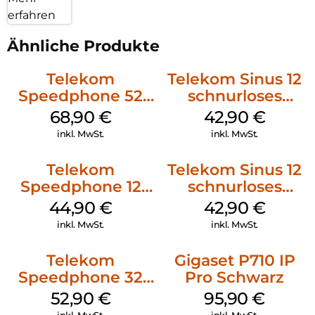
erfahren
Ähnliche Produkte
Telekom
Telekom Sinus 12
Speedphone 52
schnurloses
Schwarz
Analog Telefon
68,90
€
42,90
€
Schwarz
inkl. MwSt.
inkl. MwSt.
Telekom
Telekom Sinus 12
Speedphone 12
schnurloses
Petrol
Analog Telefon
44,90
€
42,90
€
Weiß
inkl. MwSt.
inkl. MwSt.
Telekom
Gigaset P710 IP
Speedphone 32
Pro Schwarz
Ebenholz
52,90
€
95,90
€
inkl. MwSt.
inkl. MwSt.