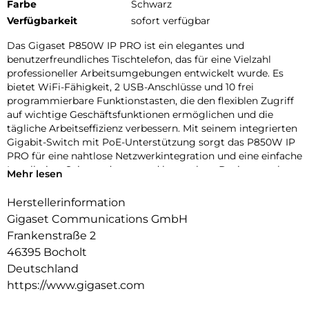
Farbe
Schwarz
Verfügbarkeit
sofort verfügbar
Das Gigaset P850W IP PRO ist ein elegantes und
benutzerfreundliches Tischtelefon, das für eine Vielzahl
professioneller Arbeitsumgebungen entwickelt wurde. Es
bietet WiFi-Fähigkeit, 2 USB-Anschlüsse und 10 frei
programmierbare Funktionstasten, die den flexiblen Zugriff
auf wichtige Geschäfts­funktionen ermöglichen und die
tägliche Arbeits­effizienz verbessern. Mit seinem integrierten
Gigabit-Switch mit PoE-Unterstützung sorgt das P850W IP
PRO für eine nahtlose Netzwerk­integration und eine einfache
Installation. Sein modernes und kompaktes Design macht es
Mehr lesen
zur idealen Ergänzung für jeden Schreibtisch. Das Gigaset
P850W IP PRO setzt einen neuen Maßstab in der IP-Telefonie
Herstellerinformation
des modernen Arbeitsplatzes und kombiniert Komfort,
Gigaset Communications GmbH
Leistung und fortschrittliche Konnektivität.
Frankenstraße 2
2-Port-Gigabit-Ethernet-Switch (RJ45) mit Power over
46395 Bocholt
Ethernet (PoE)-Funktionalität
Deutschland
https://www.gigaset.com