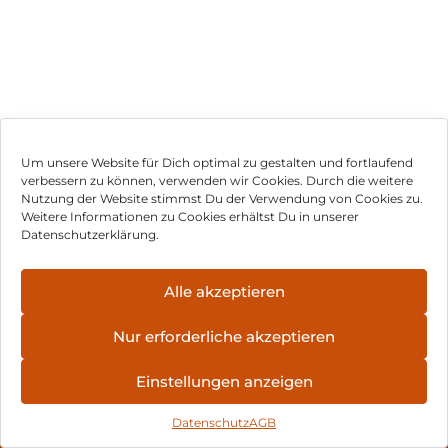
Um unsere Website für Dich optimal zu gestalten und fortlaufend
verbessern zu können, verwenden wir Cookies. Durch die weitere
Nutzung der Website stimmst Du der Verwendung von Cookies zu.
Impressum
Weitere Informationen zu Cookies erhältst Du in unserer
Datenschutzerklärung.
AGB
Datenschutz
Alle akzeptieren
Vertrag widerrufen
Nur erforderliche akzeptieren
Hinweis zur Batterieentsorgung
Einstellungen anzeigen
Newsletter
Datenschutz
AGB
©
2026
, Brodos AG – All Rights Reserved.