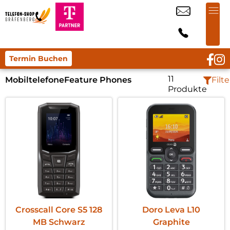
Termin Buchen
11
Mobiltelefone
Feature Phones
Filte
Produkte
Crosscall Core S5 128
Doro Leva L10
MB Schwarz
Graphite