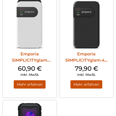
Emporia
Emporia
SIMPLICITYglam
SIMPLICITYglam.4G
Weiss
Schwarz
60,90
€
79,90
€
inkl. MwSt.
inkl. MwSt.
Mehr erfahren
Mehr erfahren