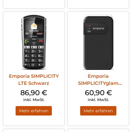
Emporia SIMPLICITY
Emporia
LTE Schwarz
SIMPLICITYglam
Schwarz
86,90
€
60,90
€
inkl. MwSt.
inkl. MwSt.
Mehr erfahren
Mehr erfahren