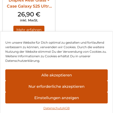
Displex Real Glass +
Case Galaxy S25 Ultra
Transparent
26,90
€
inkl. MwSt.
Mehr erfahren
Um unsere Website für Dich optimal zu gestalten und fortlaufend
verbessern zu können, verwenden wir Cookies. Durch die weitere
Nutzung der Website stimmst Du der Verwendung von Cookies zu.
Impressum
Weitere Informationen zu Cookies erhältst Du in unserer
Datenschutzerklärung.
AGB
Datenschutz
Alle akzeptieren
Vertrag widerrufen
Nur erforderliche akzeptieren
Hinweis zur Batterieentsorgung
Einstellungen anzeigen
Newsletter
Datenschutz
AGB
©
2026
, Brodos AG – All Rights Reserved.